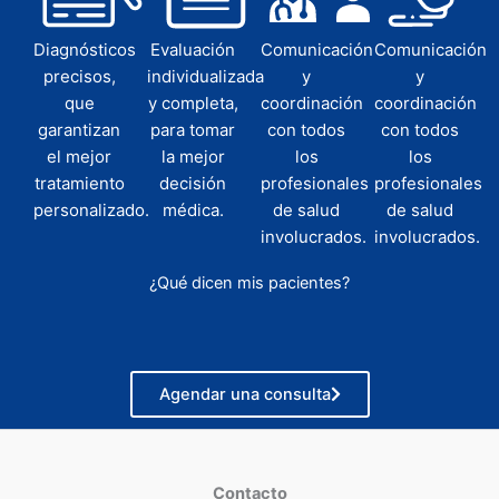
Diagnósticos
Evaluación
Comunicación
Comunicación
precisos,
individualizada
y
y
que
y completa,
coordinación
coordinación
garantizan
para tomar
con todos
con todos
el mejor
la mejor
los
los
tratamiento
decisión
profesionales
profesionales
personalizado.
médica.
de salud
de salud
involucrados.
involucrados.
¿Qué dicen mis pacientes?
Agendar una consulta
Contacto