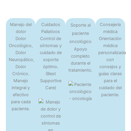
Manejo del
Cuidados
Consejería
Soporte al
dolor
Paliativos
médica
paciente
Dolor
Control de
Orientación
oncológico
Oncológico,
síntomas y
médica
Apoyo
Dolor
cuidado de
personalizada
completo
Neuropático,
soporte
con
durante el
Dolor
óptimo.
consejos y
tratamiento.
Crónico.
(Best
guías claras
Manejo
Supportive
para el
integral y
Care)
cuidado del
efectivo
paciente.
para cada
paciente.