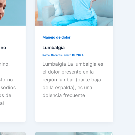
Manejo de dolor
ino
Lumbalgia
Romel Caceres
/
enero 10, 2024
mino,
Lumbalgia La lumbalgia es
el dolor presente en la
storno
región lumbar (parte baja
isodios
de la espalda), es una
os de
dolencia frecuente
al