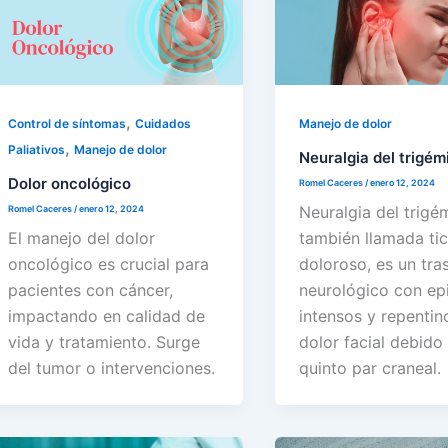
,
Control de síntomas
Cuidados
Manejo de dolor
,
Paliativos
Manejo de dolor
Neuralgia del trigém
Dolor oncológico
Romel Caceres
/
enero 12, 2024
Neuralgia del trigé
Romel Caceres
/
enero 12, 2024
El manejo del dolor
también llamada tic
oncológico es crucial para
doloroso, es un tra
pacientes con cáncer,
neurológico con ep
impactando en calidad de
intensos y repentin
vida y tratamiento. Surge
dolor facial debido 
del tumor o intervenciones.
quinto par craneal.