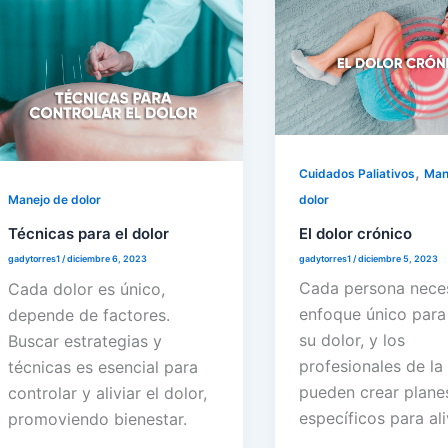
,
Cuidados Paliativos
Man
dolor
Manejo de dolor
El dolor crónico
Técnicas para el dolor
gadytorres1
/
diciembre 5, 2023
gadytorres1
/
diciembre 6, 2023
Cada persona neces
Cada dolor es único,
enfoque único para 
depende de factores.
su dolor, y los
Buscar estrategias y
profesionales de la
técnicas es esencial para
pueden crear plane
controlar y aliviar el dolor,
específicos para ali
promoviendo bienestar.