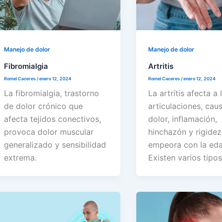
Manejo de dolor
Manejo de dolor
Fibromialgia
Artritis
Romel Caceres
/
enero 12, 2024
Romel Caceres
/
enero 12, 2024
La fibromialgia, trastorno
La artrítis afecta a 
de dolor crónico que
articulaciones, cau
afecta tejidos conectivos,
dolor, inflamación,
provoca dolor muscular
hinchazón y rigidez
generalizado y sensibilidad
empeora con la eda
extrema.
Existen varios tipos